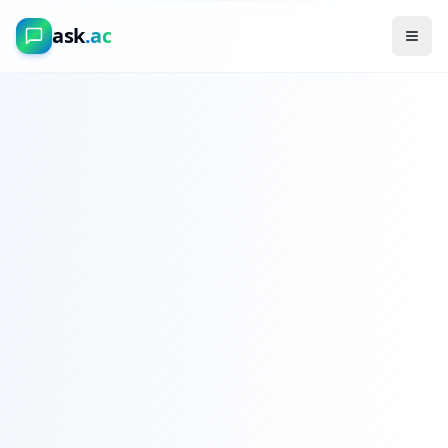
ask
.ac